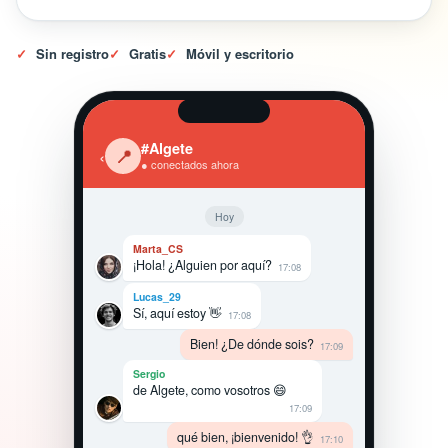
✓
Sin registro
✓
Gratis
✓
Móvil y escritorio
#Algete
‹
📍
● conectados ahora
Hoy
Marta_CS
¡Hola! ¿Alguien por aquí?
17:08
Lucas_29
Sí, aquí estoy 👋
17:08
Bien! ¿De dónde sois?
17:09
Sergio
de Algete, como vosotros 😄
17:09
qué bien, ¡bienvenido! 👌
17:10