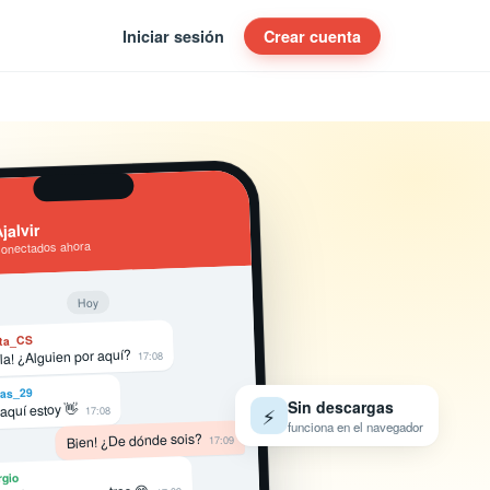
Iniciar sesión
Crear cuenta
jalvir
conectados ahora
Hoy
ta_CS
la! ¿Alguien por aquí?
17:08
as_29
Sin descargas
 aquí estoy 👋
⚡
17:08
funciona en el navegador
Bien! ¿De dónde sois?
17:09
rgio