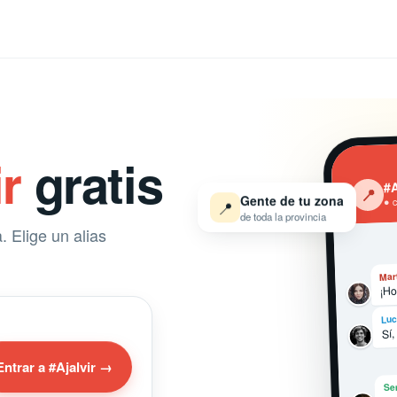
ir
gratis
#A
‹
📍
Gente de tu zona
● 
📍
de toda la provincia
. Elige un alias
Mar
¡Ho
Luc
Sí,
Entrar a #Ajalvir →
Se