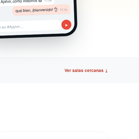
 Ajalvir, como vosotros 😄
17:09
qué bien, ¡bienvenido! 👌
17:10
➤
e en #Ajalvir…
Ver salas cercanas ↓