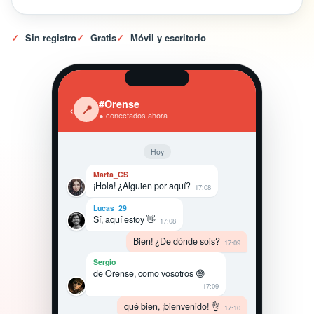
✓
Sin registro
✓
Gratis
✓
Móvil y escritorio
#Orense
‹
📍
● conectados ahora
Hoy
Marta_CS
¡Hola! ¿Alguien por aquí?
17:08
Lucas_29
Sí, aquí estoy 👋
17:08
Bien! ¿De dónde sois?
17:09
Sergio
de Orense, como vosotros 😄
17:09
qué bien, ¡bienvenido! 👌
17:10