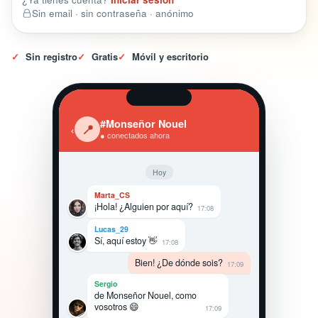
Sin email · sin contraseña · anónimo
✓
Sin registro
✓
Gratis
✓
Móvil y escritorio
#Monseñor Nouel
‹
📍
● conectados ahora
Hoy
Marta_CS
¡Hola! ¿Alguien por aquí?
17:08
Lucas_29
Sí, aquí estoy 👋
17:08
Bien! ¿De dónde sois?
17:09
Sergio
de Monseñor Nouel, como
vosotros 😄
17:09