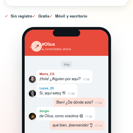
✓
Sin registro
✓
Gratis
✓
Móvil y escritorio
#Olius
‹
📍
● conectados ahora
Hoy
Marta_CS
¡Hola! ¿Alguien por aquí?
17:08
Lucas_29
Sí, aquí estoy 👋
17:08
Bien! ¿De dónde sois?
17:09
Sergio
de Olius, como vosotros 😄
17:09
qué bien, ¡bienvenido! 👌
17:10