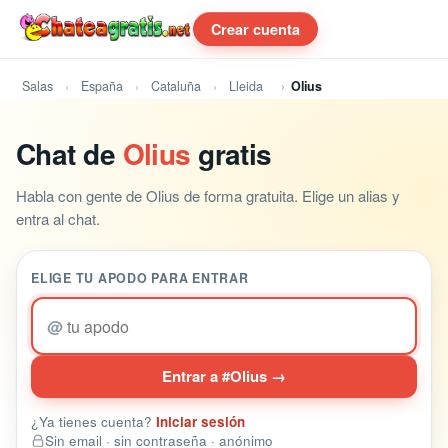
Crear cuenta
Salas
España
Cataluña
Lleida
Olius
Chat de
Olius
gratis
Habla con gente de Olius de forma gratuita. Elige un alias y
entra al chat.
ELIGE TU APODO PARA ENTRAR
@
Entrar a #Olius →
¿Ya tienes cuenta?
Iniciar sesión
Sin email · sin contraseña · anónimo