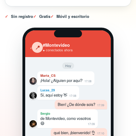
✓
Sin registro
✓
Gratis
✓
Móvil y escritorio
#Montevideo
‹
📍
● conectados ahora
Hoy
Marta_CS
¡Hola! ¿Alguien por aquí?
17:08
Lucas_29
Sí, aquí estoy 👋
17:08
Bien! ¿De dónde sois?
17:09
Sergio
de Montevideo, como vosotros
😄
17:09
qué bien, ¡bienvenido! 👌
17:10