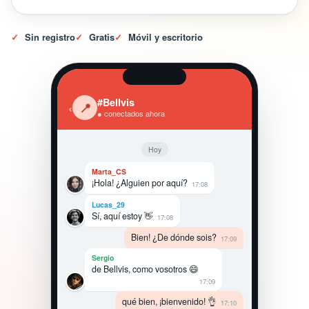
✓
Sin registro
✓
Gratis
✓
Móvil y escritorio
#Bellvis
‹
📍
● conectados ahora
Hoy
Marta_CS
¡Hola! ¿Alguien por aquí?
17:08
Lucas_29
Sí, aquí estoy 👋
17:08
Bien! ¿De dónde sois?
17:09
Sergio
de Bellvis, como vosotros 😄
17:09
qué bien, ¡bienvenido! 👌
17:10