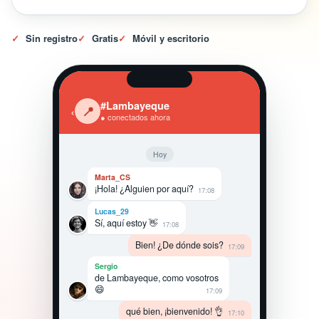
✓
Sin registro
✓
Gratis
✓
Móvil y escritorio
#Lambayeque
‹
📍
● conectados ahora
Hoy
Marta_CS
¡Hola! ¿Alguien por aquí?
17:08
Lucas_29
Sí, aquí estoy 👋
17:08
Bien! ¿De dónde sois?
17:09
Sergio
de Lambayeque, como vosotros
😄
17:09
qué bien, ¡bienvenido! 👌
17:10