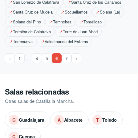
San Lorenzo de Calatrava
Santa Cruz de los Canamos
📍
📍
Santa Cruz de Mudela
Socuellamos
Solana (La)
📍
📍
📍
Solana del Pino
Terrinches
Tomelloso
📍
📍
📍
Torralba de Calatrava
Torre de Juan Abad
📍
📍
Torrenueva
Valdemanco del Esteras
📍
📍
…
‹
1
4
5
6
7
›
Salas relacionadas
Otras salas de Castilla la Mancha.
Guadalajara
Albacete
Toledo
G
A
T
Cuenca
C