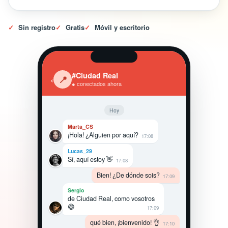
✓
Sin registro
✓
Gratis
✓
Móvil y escritorio
#Ciudad Real
‹
📍
● conectados ahora
Hoy
Marta_CS
¡Hola! ¿Alguien por aquí?
17:08
Lucas_29
Sí, aquí estoy 👋
17:08
Bien! ¿De dónde sois?
17:09
Sergio
de Ciudad Real, como vosotros
😄
17:09
qué bien, ¡bienvenido! 👌
17:10