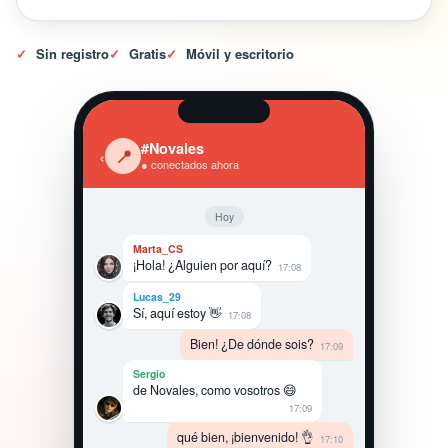
✓
Sin registro
✓
Gratis
✓
Móvil y escritorio
#Novales
‹
📍
● conectados ahora
Hoy
Marta_CS
¡Hola! ¿Alguien por aquí?
17:08
Lucas_29
Sí, aquí estoy 👋
17:08
Bien! ¿De dónde sois?
17:09
Sergio
de Novales, como vosotros 😄
17:09
qué bien, ¡bienvenido! 👌
17:10