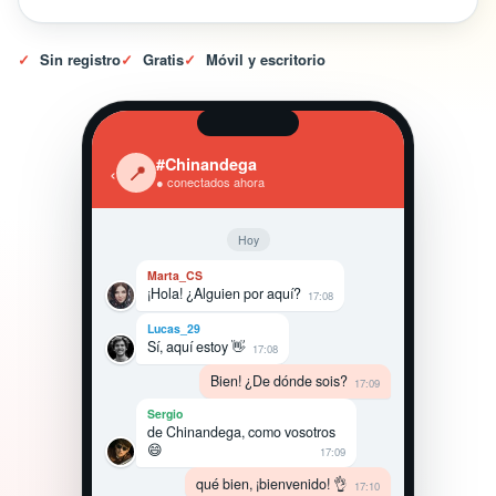
✓
Sin registro
✓
Gratis
✓
Móvil y escritorio
#Chinandega
‹
📍
● conectados ahora
Hoy
Marta_CS
¡Hola! ¿Alguien por aquí?
17:08
Lucas_29
Sí, aquí estoy 👋
17:08
Bien! ¿De dónde sois?
17:09
Sergio
de Chinandega, como vosotros
😄
17:09
qué bien, ¡bienvenido! 👌
17:10