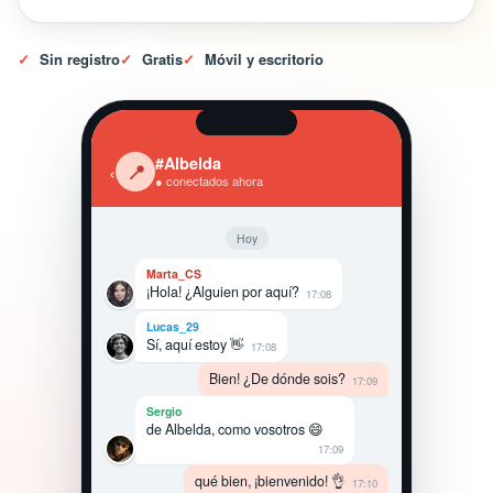
✓
Sin registro
✓
Gratis
✓
Móvil y escritorio
#Albelda
‹
📍
● conectados ahora
Hoy
Marta_CS
¡Hola! ¿Alguien por aquí?
17:08
Lucas_29
Sí, aquí estoy 👋
17:08
Bien! ¿De dónde sois?
17:09
Sergio
de Albelda, como vosotros 😄
17:09
qué bien, ¡bienvenido! 👌
17:10