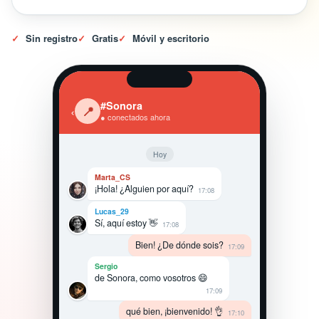
✓
Sin registro
✓
Gratis
✓
Móvil y escritorio
#Sonora
‹
📍
● conectados ahora
Hoy
Marta_CS
¡Hola! ¿Alguien por aquí?
17:08
Lucas_29
Sí, aquí estoy 👋
17:08
Bien! ¿De dónde sois?
17:09
Sergio
de Sonora, como vosotros 😄
17:09
qué bien, ¡bienvenido! 👌
17:10