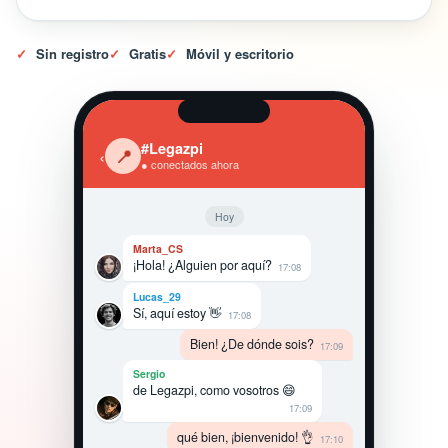
✓
Sin registro
✓
Gratis
✓
Móvil y escritorio
#Legazpi
‹
📍
● conectados ahora
Hoy
Marta_CS
¡Hola! ¿Alguien por aquí?
17:08
Lucas_29
Sí, aquí estoy 👋
17:08
Bien! ¿De dónde sois?
17:09
Sergio
de Legazpi, como vosotros 😄
17:09
qué bien, ¡bienvenido! 👌
17:10