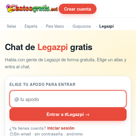
Crear cuenta
Salas
España
Pais Vasco
Guipuzcoa
Legazpi
Chat de
Legazpi
gratis
Habla con gente de Legazpi de forma gratuita. Elige un alias y
entra al chat.
ELIGE TU APODO PARA ENTRAR
@
Entrar a #Legazpi →
¿Ya tienes cuenta?
Iniciar sesión
Sin email · sin contraseña · anónimo