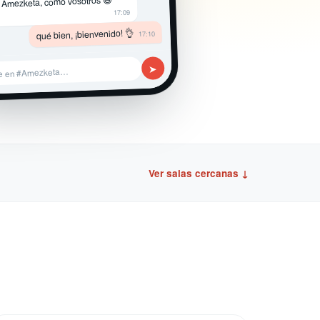
 Amezketa, como vosotros 😄
17:09
qué bien, ¡bienvenido! 👌
17:10
➤
be en #Amezketa…
Ver salas cercanas ↓