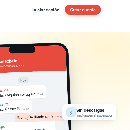
Iniciar sesión
Crear cuenta
Amezketa
conectados ahora
Hoy
ta_CS
la! ¿Alguien por aquí?
17:08
as_29
 aquí estoy 👋
17:08
Sin descargas
⚡
funciona en el navegador
Bien! ¿De dónde sois?
17:09
gio