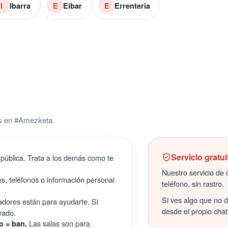
Ibarra
Eibar
Errenteria
I
E
E
os en #Amezketa.
Servicio gratui
pública. Trata a los demás como te
Nuestro servicio de c
s, teléfonos o información personal
teléfono, sin rastro.
Si ves algo que no 
ores están para ayudarte. Si
desde el propio chat
vado.
Las salas son para
o = ban.