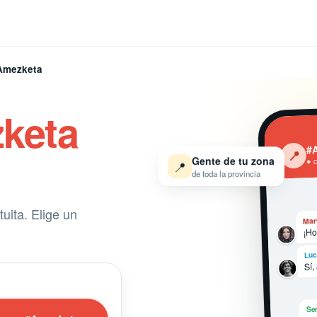
Amezketa
keta
#
‹
📍
Gente de tu zona
● 
📍
de toda la provincia
uita. Elige un
Mar
¡Ho
Luc
Sí,
Ser