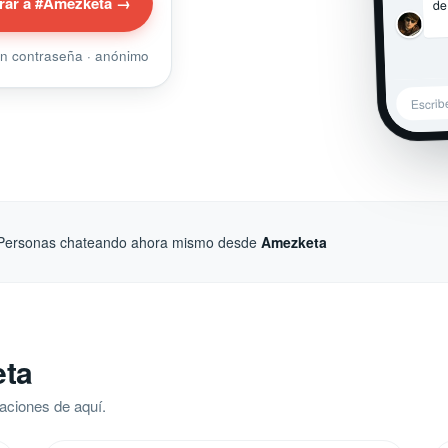
de
rar a #Amezketa →
sin contraseña · anónimo
Escri
Personas chateando ahora mismo desde
Amezketa
eta
aciones de aquí.