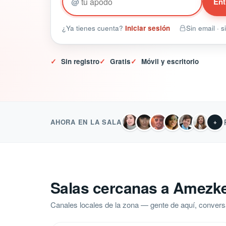
@
Ent
¿Ya tienes cuenta?
Iniciar sesión
Sin email · 
✓
Sin registro
✓
Gratis
✓
Móvil y escritorio
AHORA EN LA SALA
+
Salas cercanas a Amezk
Canales locales de la zona — gente de aquí, convers