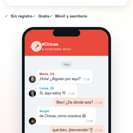
✓
Sin registro
✓
Gratis
✓
Móvil y escritorio
#Chicas
‹
📍
● conectados ahora
Hoy
Marta_CS
¡Hola! ¿Alguien por aquí?
17:08
Lucas_29
Sí, aquí estoy 👋
17:08
Bien! ¿De dónde sois?
17:09
Sergio
de Chicas, como vosotros 😄
17:09
qué bien, ¡bienvenido! 👌
17:10