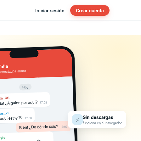
Iniciar sesión
Crear cuenta
alle
conectados ahora
Hoy
ta_CS
la! ¿Alguien por aquí?
17:08
as_29
Sin descargas
 aquí estoy 👋
⚡
17:08
funciona en el navegador
Bien! ¿De dónde sois?
17:09
rgio