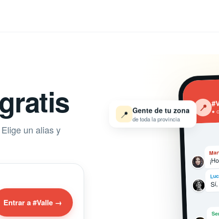
gratis
#V
‹
📍
Gente de tu zona
📍
● 
de toda la provincia
Elige un alias y
Mar
¡Ho
Luc
Sí,
Entrar a #Valle →
Se