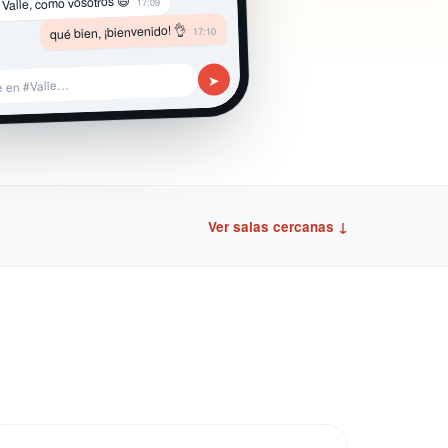
 Valle, como vosotros 😄
17:09
qué bien, ¡bienvenido! 👌
17:10
➤
e en #Valle…
Ver salas cercanas ↓