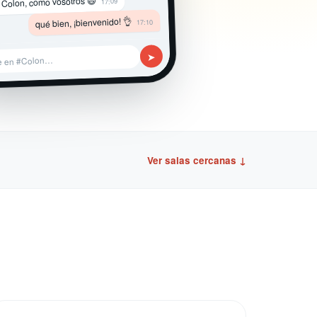
 Colon, como vosotros 😄
17:09
qué bien, ¡bienvenido! 👌
17:10
➤
e en #Colon…
Ver salas cercanas ↓