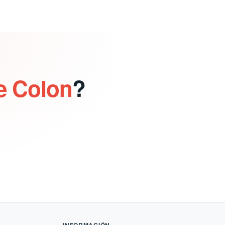
e Colon
?