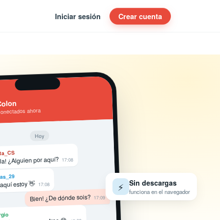
Iniciar sesión
Crear cuenta
Colon
conectados ahora
Hoy
ta_CS
la! ¿Alguien por aquí?
17:08
as_29
Sin descargas
 aquí estoy 👋
⚡
17:08
funciona en el navegador
Bien! ¿De dónde sois?
17:09
rgio