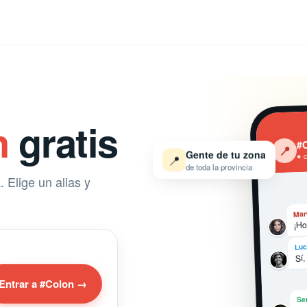
n
gratis
#
‹
📍
Gente de tu zona
📍
● 
de toda la provincia
 Elige un alias y
Mar
¡Ho
Luc
Sí,
Entrar a #Colon →
Se