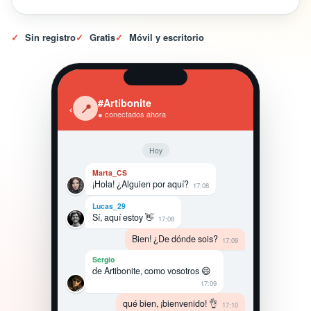
✓
Sin registro
✓
Gratis
✓
Móvil y escritorio
#Artibonite
‹
📍
● conectados ahora
Hoy
Marta_CS
¡Hola! ¿Alguien por aquí?
17:08
Lucas_29
Sí, aquí estoy 👋
17:08
Bien! ¿De dónde sois?
17:09
Sergio
de Artibonite, como vosotros 😄
17:09
qué bien, ¡bienvenido! 👌
17:10