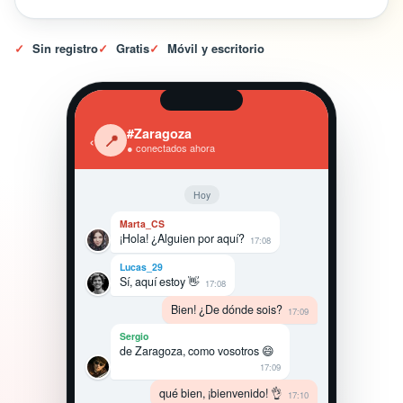
✓
Sin registro
✓
Gratis
✓
Móvil y escritorio
#Zaragoza
‹
📍
● conectados ahora
Hoy
Marta_CS
¡Hola! ¿Alguien por aquí?
17:08
Lucas_29
Sí, aquí estoy 👋
17:08
Bien! ¿De dónde sois?
17:09
Sergio
de Zaragoza, como vosotros 😄
17:09
qué bien, ¡bienvenido! 👌
17:10