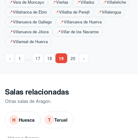
Vera de Moncayo
Vierlas
Villadoz
Villafeliche
📍
📍
📍
📍
Villafranca de Ebro
Villalba de Perejil
Villalengua
📍
📍
📍
Villanueva de Gallego
Villanueva de Huerva
📍
📍
Villanueva de Jiloca
Villar de los Navarros
📍
📍
Villarreal de Huerva
📍
…
‹
1
17
18
19
20
›
Salas relacionadas
Otras salas de Aragon.
Huesca
Teruel
H
T