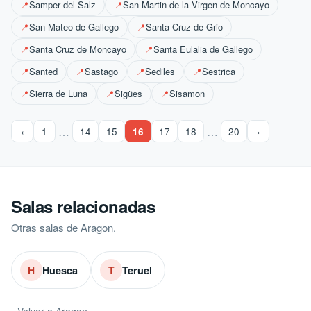
Samper del Salz
San Martin de la Virgen de Moncayo
📍
📍
San Mateo de Gallego
Santa Cruz de Grio
📍
📍
Santa Cruz de Moncayo
Santa Eulalia de Gallego
📍
📍
Santed
Sastago
Sediles
Sestrica
📍
📍
📍
📍
Sierra de Luna
Sigües
Sisamon
📍
📍
📍
…
…
‹
1
14
15
16
17
18
20
›
Salas relacionadas
Otras salas de Aragon.
Huesca
Teruel
H
T