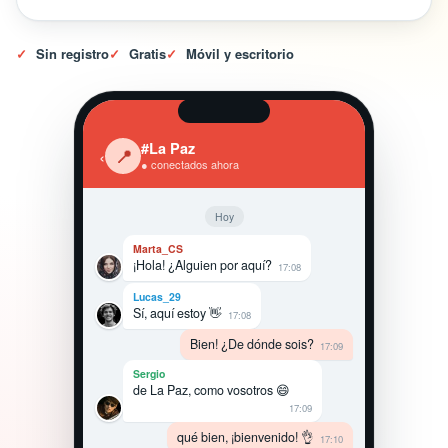
✓
Sin registro
✓
Gratis
✓
Móvil y escritorio
#La Paz
‹
📍
● conectados ahora
Hoy
Marta_CS
¡Hola! ¿Alguien por aquí?
17:08
Lucas_29
Sí, aquí estoy 👋
17:08
Bien! ¿De dónde sois?
17:09
Sergio
de La Paz, como vosotros 😄
17:09
qué bien, ¡bienvenido! 👌
17:10