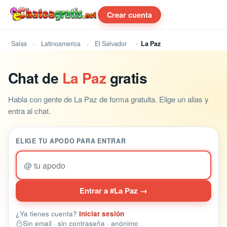
Crear cuenta
Salas
Latinoamerica
El Salvador
La Paz
Chat de
La Paz
gratis
Habla con gente de La Paz de forma gratuita. Elige un alias y
entra al chat.
ELIGE TU APODO PARA ENTRAR
@
Entrar a #La Paz →
¿Ya tienes cuenta?
Iniciar sesión
Sin email · sin contraseña · anónimo