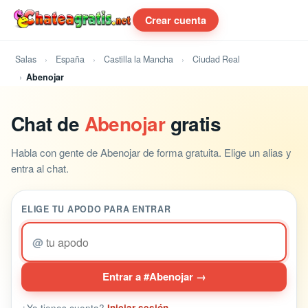
Crear cuenta
Salas
España
Castilla la Mancha
Ciudad Real
Abenojar
Chat de
Abenojar
gratis
Habla con gente de Abenojar de forma gratuita. Elige un alias y
entra al chat.
ELIGE TU APODO PARA ENTRAR
@
Entrar a #Abenojar →
¿Ya tienes cuenta?
Iniciar sesión