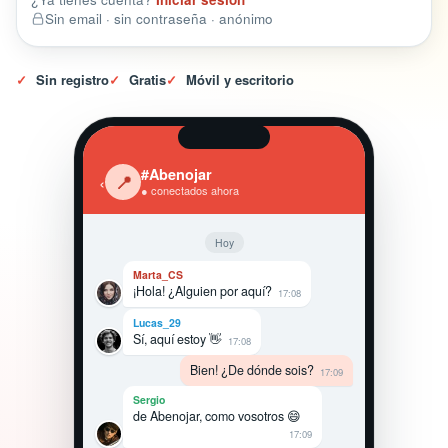
Sin email · sin contraseña · anónimo
✓
Sin registro
✓
Gratis
✓
Móvil y escritorio
#Abenojar
‹
📍
● conectados ahora
Hoy
Marta_CS
¡Hola! ¿Alguien por aquí?
17:08
Lucas_29
Sí, aquí estoy 👋
17:08
Bien! ¿De dónde sois?
17:09
Sergio
de Abenojar, como vosotros 😄
17:09