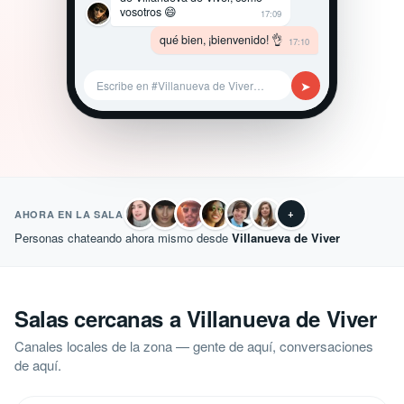
vosotros 😄
17:09
qué bien, ¡bienvenido! 👌
17:10
➤
Escribe en #Villanueva de Viver…
+
AHORA EN LA SALA
Personas chateando ahora mismo desde
Villanueva de Viver
Salas cercanas a Villanueva de Viver
Canales locales de la zona — gente de aquí, conversaciones
de aquí.