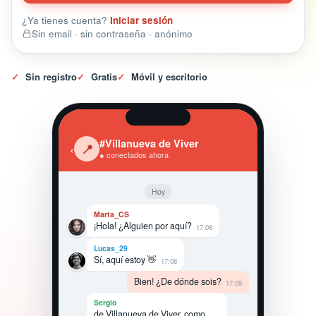
¿Ya tienes cuenta?
Iniciar sesión
Sin email · sin contraseña · anónimo
✓
Sin registro
✓
Gratis
✓
Móvil y escritorio
#Villanueva de Viver
‹
📍
● conectados ahora
Hoy
Marta_CS
¡Hola! ¿Alguien por aquí?
17:08
Lucas_29
Sí, aquí estoy 👋
17:08
Bien! ¿De dónde sois?
17:09
Sergio
de Villanueva de Viver, como