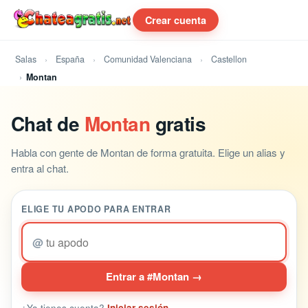
Crear cuenta
Salas
España
Comunidad Valenciana
Castellon
Montan
Chat de
Montan
gratis
Habla con gente de Montan de forma gratuita. Elige un alias y
entra al chat.
ELIGE TU APODO PARA ENTRAR
@
Entrar a #Montan →
¿Ya tienes cuenta?
Iniciar sesión