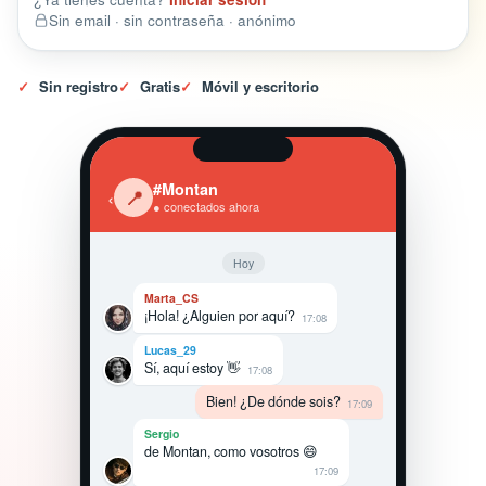
Sin email · sin contraseña · anónimo
✓
Sin registro
✓
Gratis
✓
Móvil y escritorio
#Montan
‹
📍
● conectados ahora
Hoy
Marta_CS
¡Hola! ¿Alguien por aquí?
17:08
Lucas_29
Sí, aquí estoy 👋
17:08
Bien! ¿De dónde sois?
17:09
Sergio
de Montan, como vosotros 😄
17:09