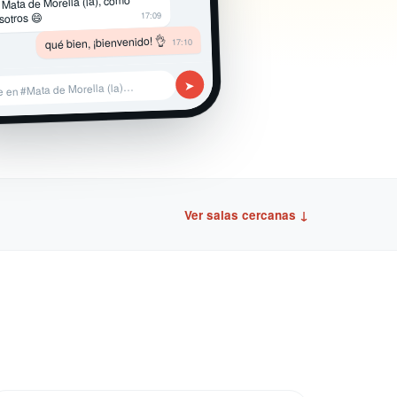
 Mata de Morella (la), como
17:09
sotros 😄
qué bien, ¡bienvenido! 👌
17:10
➤
e en #Mata de Morella (la)…
Ver salas cercanas ↓