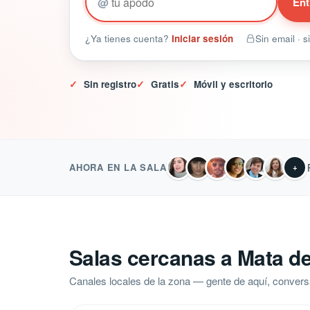
@
Ent
¿Ya tienes cuenta?
Iniciar sesión
Sin email · 
✓
Sin registro
✓
Gratis
✓
Móvil y escritorio
AHORA EN LA SALA
+
Salas cercanas a Mata de 
Canales locales de la zona — gente de aquí, convers