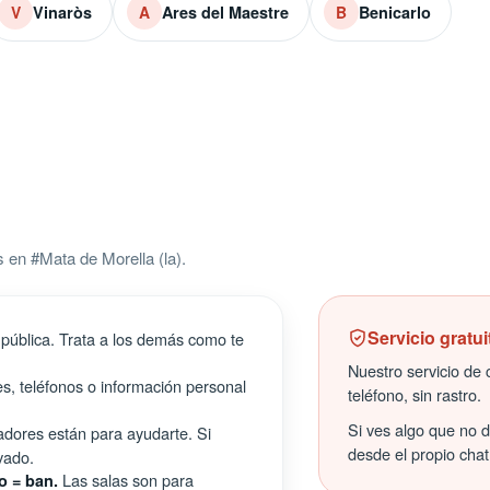
Vinaròs
Ares del Maestre
Benicarlo
V
A
B
en #Mata de Morella (la).
Servicio gratui
pública. Trata a los demás como te
Nuestro servicio de c
s, teléfonos o información personal
teléfono, sin rastro.
Si ves algo que no 
ores están para ayudarte. Si
desde el propio chat
vado.
Las salas son para
o = ban.