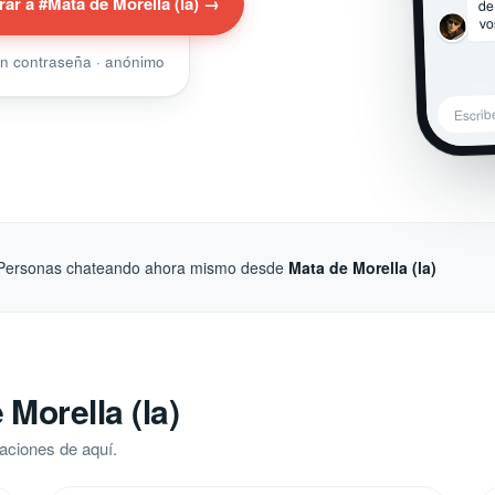
de
rar a #Mata de Morella (la) →
vo
sin contraseña · anónimo
Escrib
Personas chateando ahora mismo desde
Mata de Morella (la)
Morella (la)
aciones de aquí.