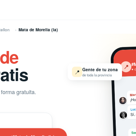
ellon
Mata de Morella (la)
 de
#M
atis
‹
📍
Gente de tu zona
● 
📍
de toda la provincia
forma gratuita.
Mar
¡Ho
Luc
Sí,
Ser