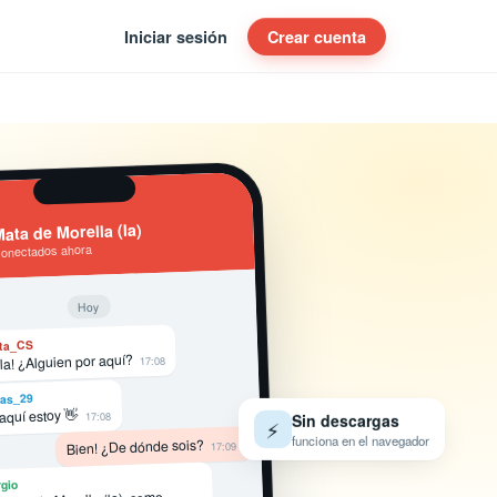
Iniciar sesión
Crear cuenta
ata de Morella (la)
conectados ahora
Hoy
ta_CS
la! ¿Alguien por aquí?
17:08
as_29
 aquí estoy 👋
17:08
Sin descargas
⚡
funciona en el navegador
Bien! ¿De dónde sois?
17:09
gio