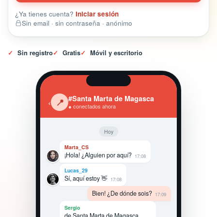
¿Ya tienes cuenta?
Iniciar sesión
Sin email · sin contraseña · anónimo
✓
Sin registro
✓
Gratis
✓
Móvil y escritorio
#Santa Marta de Magasca
‹
📍
● conectados ahora
Hoy
Marta_CS
¡Hola! ¿Alguien por aquí?
17:08
Lucas_29
Sí, aquí estoy 👋
17:08
Bien! ¿De dónde sois?
17:09
Sergio
de Santa Marta de Magasca,