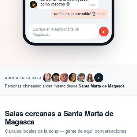
como vosotros 😄
17:09
qué bien, ¡bienvenido! 👌
17:10
Escribe en #Santa Marta de
➤
Magasca…
+
AHORA EN LA SALA
Personas chateando ahora mismo desde
Santa Marta de Magasca
Salas cercanas a Santa Marta de
Magasca
Canales locales de la zona — gente de aquí, conversaciones