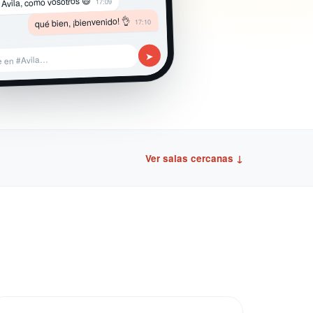
 Avila, como vosotros 😄
17:09
qué bien, ¡bienvenido! 👌
17:10
➤
e en #Avila…
Ver salas cercanas ↓