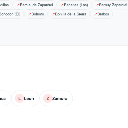
dillas
Bercial de Zapardiel
Berlanas (Las)
Bernuy Zapardiel
📍
📍
📍
Bohodon (El)
Bohoyo
Bonilla de la Sierra
Brabos
📍
📍
📍
nca
Leon
Zamora
L
Z