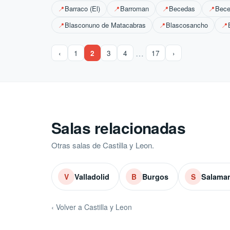
Barraco (El)
Barroman
Becedas
Bece
📍
📍
📍
📍
Blasconuno de Matacabras
Blascosancho
📍
📍
📍
…
‹
1
2
3
4
17
›
Salas relacionadas
Otras salas de Castilla y Leon.
Valladolid
Burgos
Salama
V
B
S
‹ Volver a Castilla y Leon