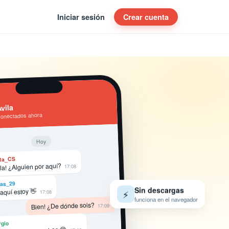
Iniciar sesión
Crear cuenta
vila
conectados ahora
Hoy
ta_CS
la! ¿Alguien por aquí?
17:08
as_29
Sin descargas
 aquí estoy 👋
⚡
17:08
funciona en el navegador
Bien! ¿De dónde sois?
17:09
rgio