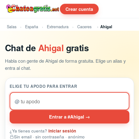
Crear cuenta
Salas
España
Extremadura
Caceres
Ahigal
Chat de
Ahigal
gratis
Habla con gente de Ahigal de forma gratuita. Elige un alias y
entra al chat.
ELIGE TU APODO PARA ENTRAR
@
Entrar a #Ahigal →
¿Ya tienes cuenta?
Iniciar sesión
Sin email · sin contraseña · anónimo