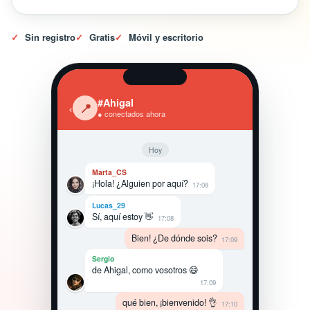
✓
Sin registro
✓
Gratis
✓
Móvil y escritorio
#Ahigal
‹
📍
● conectados ahora
Hoy
Marta_CS
¡Hola! ¿Alguien por aquí?
17:08
Lucas_29
Sí, aquí estoy 👋
17:08
Bien! ¿De dónde sois?
17:09
Sergio
de Ahigal, como vosotros 😄
17:09
qué bien, ¡bienvenido! 👌
17:10