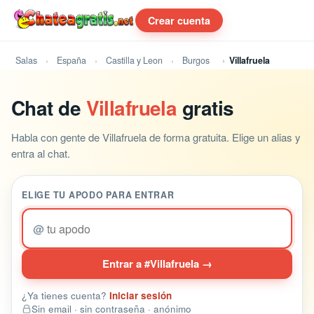
Crear cuenta
Salas
España
Castilla y Leon
Burgos
Villafruela
Chat de
Villafruela
gratis
Habla con gente de Villafruela de forma gratuita. Elige un alias y
entra al chat.
ELIGE TU APODO PARA ENTRAR
@
Entrar a #Villafruela →
¿Ya tienes cuenta?
Iniciar sesión
Sin email · sin contraseña · anónimo