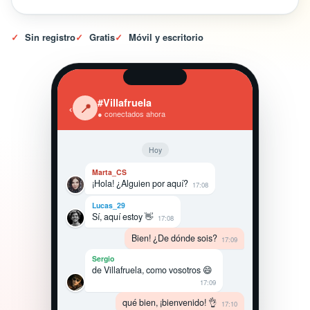
✓
Sin registro
✓
Gratis
✓
Móvil y escritorio
#Villafruela
‹
📍
● conectados ahora
Hoy
Marta_CS
¡Hola! ¿Alguien por aquí?
17:08
Lucas_29
Sí, aquí estoy 👋
17:08
Bien! ¿De dónde sois?
17:09
Sergio
de Villafruela, como vosotros 😄
17:09
qué bien, ¡bienvenido! 👌
17:10