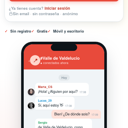
¿Ya tienes cuenta?
Iniciar sesión
Sin email · sin contraseña · anónimo
✓
Sin registro
✓
Gratis
✓
Móvil y escritorio
#Valle de Valdelucio
‹
📍
● conectados ahora
Hoy
Marta_CS
¡Hola! ¿Alguien por aquí?
17:08
Lucas_29
Sí, aquí estoy 👋
17:08
Bien! ¿De dónde sois?
17:09
Sergio
de Valle de Valdelucio, como