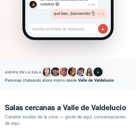
vosotros 😄
17:09
qué bien, ¡bienvenido! 👌
17:10
➤
Escribe en #Valle de Valdelucio…
+
AHORA EN LA SALA
Personas chateando ahora mismo desde
Valle de Valdelucio
Salas cercanas a Valle de Valdelucio
Canales locales de la zona — gente de aquí, conversaciones
de aquí.