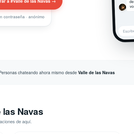
de
rar a #Valle de las Navas →
vo
sin contraseña · anónimo
Escrib
Personas chateando ahora mismo desde
Valle de las Navas
e las Navas
aciones de aquí.