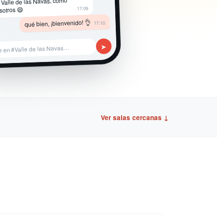
 Valle de las Navas, como
17:09
sotros 😄
qué bien, ¡bienvenido! 👌
17:10
➤
e en #Valle de las Navas…
Ver salas cercanas ↓