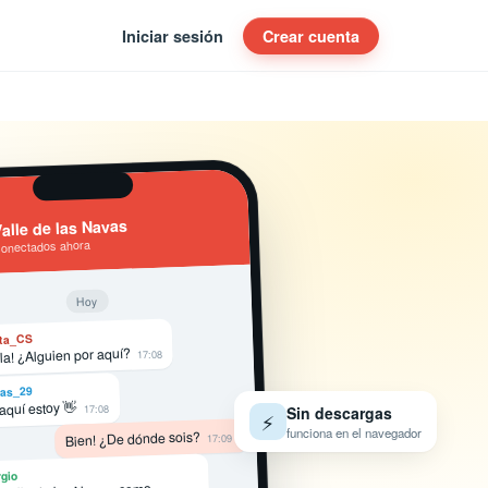
Iniciar sesión
Crear cuenta
alle de las Navas
conectados ahora
Hoy
ta_CS
la! ¿Alguien por aquí?
17:08
as_29
 aquí estoy 👋
17:08
Sin descargas
⚡
funciona en el navegador
Bien! ¿De dónde sois?
17:09
gio