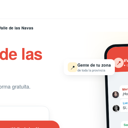
Valle de las Navas
 de las
#V
‹
📍
Gente de tu zona
● 
📍
de toda la provincia
orma gratuita.
Mar
¡Ho
Luc
Sí,
Ser