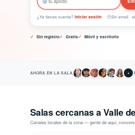
@
Ent
¿Ya tienes cuenta?
Iniciar sesión
Sin email · 
✓
Sin registro
✓
Gratis
✓
Móvil y escritorio
AHORA EN LA SALA
+
Salas cercanas a Valle d
Canales locales de la zona — gente de aquí, convers