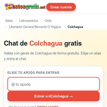
Crear cuenta
Salas
Latinoamerica
Chile
Libertador General Bernardo O´Higgins
Colchagua
Chat de
Colchagua
gratis
Habla con gente de Colchagua de forma gratuita. Elige un alias
y entra al chat.
ELIGE TU APODO PARA ENTRAR
@
Entrar a #Colchagua →
¿Ya tienes cuenta?
Iniciar sesión