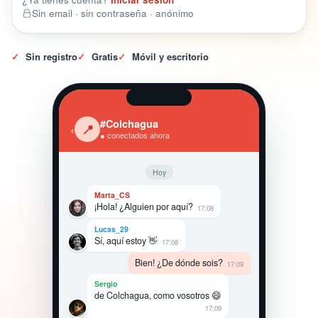
Sin email · sin contraseña · anónimo
✓
Sin registro
✓
Gratis
✓
Móvil y escritorio
#Colchagua
‹
📍
● conectados ahora
Hoy
Marta_CS
¡Hola! ¿Alguien por aquí?
17:08
Lucas_29
Sí, aquí estoy 👋
17:08
Bien! ¿De dónde sois?
17:09
Sergio
de Colchagua, como vosotros 😄
17:09