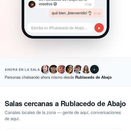
vosotros 😄
17:09
qué bien, ¡bienvenido! 👌
17:10
➤
Escribe en #Rublacedo de Abajo…
+
AHORA EN LA SALA
Personas chateando ahora mismo desde
Rublacedo de Abajo
Salas cercanas a Rublacedo de Abajo
Canales locales de la zona — gente de aquí, conversaciones
de aquí.