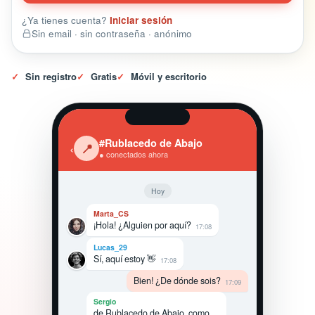
¿Ya tienes cuenta?
Iniciar sesión
Sin email · sin contraseña · anónimo
✓
Sin registro
✓
Gratis
✓
Móvil y escritorio
#Rublacedo de Abajo
‹
📍
● conectados ahora
Hoy
Marta_CS
¡Hola! ¿Alguien por aquí?
17:08
Lucas_29
Sí, aquí estoy 👋
17:08
Bien! ¿De dónde sois?
17:09
Sergio
de Rublacedo de Abajo, como