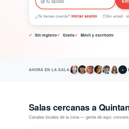
@
Ent
¿Ya tienes cuenta?
Iniciar sesión
Sin email · 
✓
Sin registro
✓
Gratis
✓
Móvil y escritorio
AHORA EN LA SALA
+
Salas cercanas a Quinta
Canales locales de la zona — gente de aquí, convers