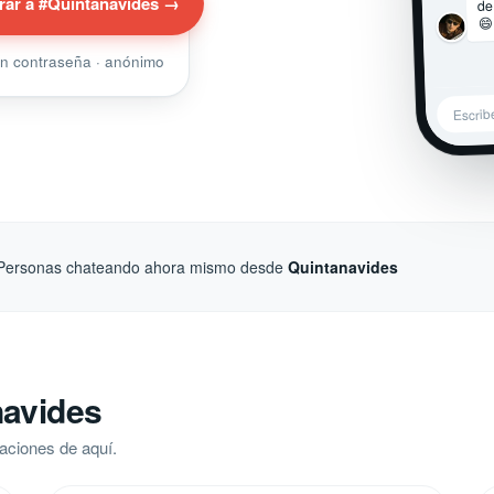
de
rar a #Quintanavides →
😄
sin contraseña · anónimo
Escrib
Personas chateando ahora mismo desde
Quintanavides
navides
aciones de aquí.