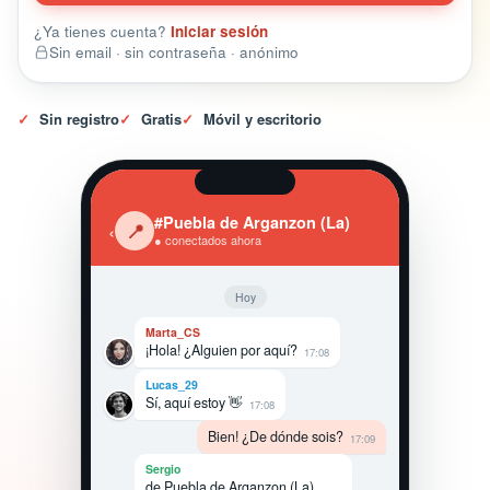
¿Ya tienes cuenta?
Iniciar sesión
Sin email · sin contraseña · anónimo
✓
Sin registro
✓
Gratis
✓
Móvil y escritorio
#Puebla de Arganzon (La)
‹
📍
● conectados ahora
Hoy
Marta_CS
¡Hola! ¿Alguien por aquí?
17:08
Lucas_29
Sí, aquí estoy 👋
17:08
Bien! ¿De dónde sois?
17:09
Sergio
de Puebla de Arganzon (La),