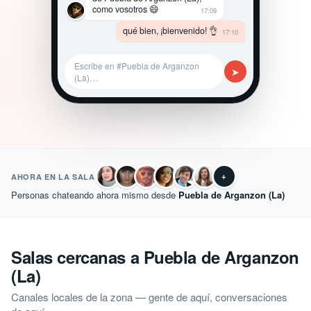
como vosotros 😄
17:09
qué bien, ¡bienvenido! 👌
17:10
Escribe en #Puebla de Arganzon
➤
(La)…
+
AHORA EN LA SALA
Personas chateando ahora mismo desde
Puebla de Arganzon (La)
Salas cercanas a Puebla de Arganzon
(La)
Canales locales de la zona — gente de aquí, conversaciones