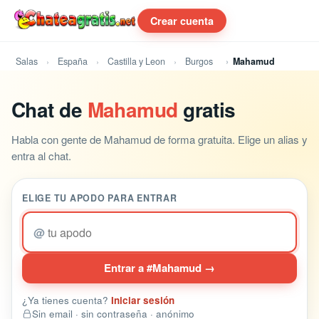
Crear cuenta
Salas
España
Castilla y Leon
Burgos
Mahamud
Chat de
Mahamud
gratis
Habla con gente de Mahamud de forma gratuita. Elige un alias y
entra al chat.
ELIGE TU APODO PARA ENTRAR
@
Entrar a #Mahamud →
¿Ya tienes cuenta?
Iniciar sesión
Sin email · sin contraseña · anónimo