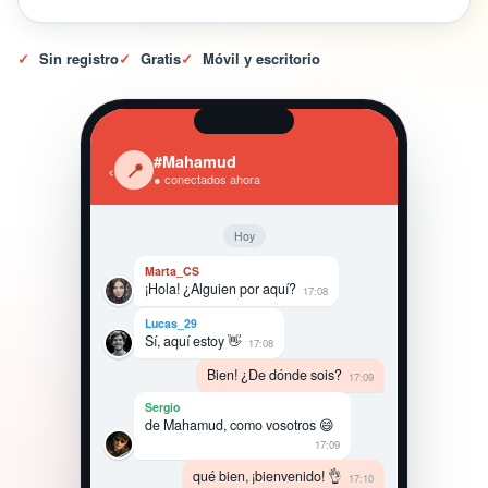
✓
Sin registro
✓
Gratis
✓
Móvil y escritorio
#Mahamud
‹
📍
● conectados ahora
Hoy
Marta_CS
¡Hola! ¿Alguien por aquí?
17:08
Lucas_29
Sí, aquí estoy 👋
17:08
Bien! ¿De dónde sois?
17:09
Sergio
de Mahamud, como vosotros 😄
17:09
qué bien, ¡bienvenido! 👌
17:10