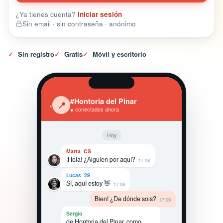
¿Ya tienes cuenta?
Iniciar sesión
Sin email · sin contraseña · anónimo
✓
Sin registro
✓
Gratis
✓
Móvil y escritorio
#Hontoria del Pinar
‹
📍
● conectados ahora
Hoy
Marta_CS
¡Hola! ¿Alguien por aquí?
17:08
Lucas_29
Sí, aquí estoy 👋
17:08
Bien! ¿De dónde sois?
17:09
Sergio
de Hontoria del Pinar, como