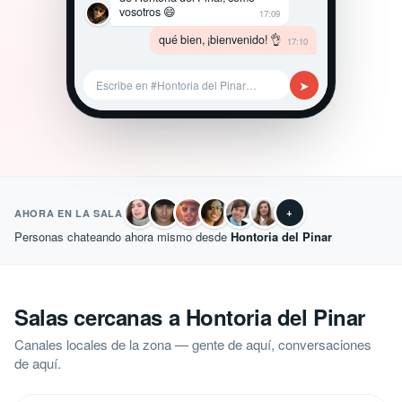
vosotros 😄
17:09
qué bien, ¡bienvenido! 👌
17:10
➤
Escribe en #Hontoria del Pinar…
+
AHORA EN LA SALA
Personas chateando ahora mismo desde
Hontoria del Pinar
Salas cercanas a Hontoria del Pinar
Canales locales de la zona — gente de aquí, conversaciones
de aquí.