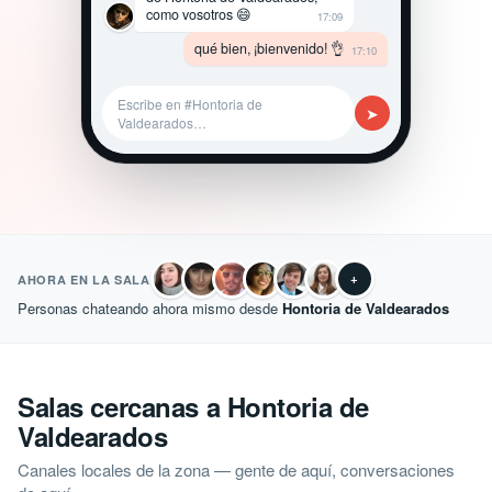
como vosotros 😄
17:09
qué bien, ¡bienvenido! 👌
17:10
Escribe en #Hontoria de
➤
Valdearados…
+
AHORA EN LA SALA
Personas chateando ahora mismo desde
Hontoria de Valdearados
Salas cercanas a Hontoria de
Valdearados
Canales locales de la zona — gente de aquí, conversaciones