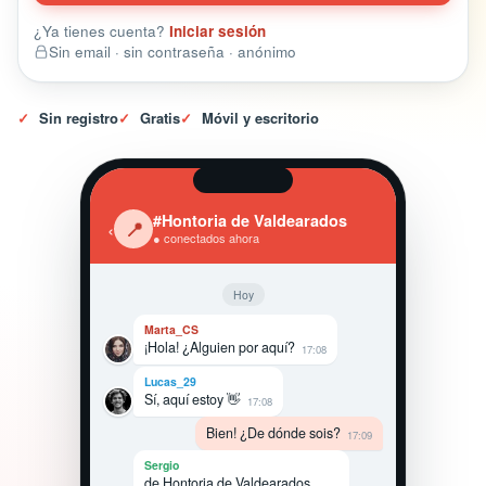
¿Ya tienes cuenta?
Iniciar sesión
Sin email · sin contraseña · anónimo
✓
Sin registro
✓
Gratis
✓
Móvil y escritorio
#Hontoria de Valdearados
‹
📍
● conectados ahora
Hoy
Marta_CS
¡Hola! ¿Alguien por aquí?
17:08
Lucas_29
Sí, aquí estoy 👋
17:08
Bien! ¿De dónde sois?
17:09
Sergio
de Hontoria de Valdearados,