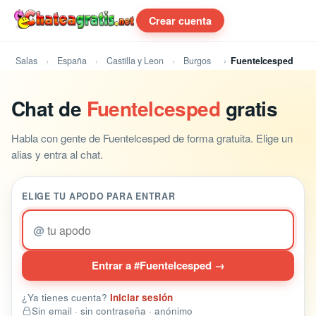
Crear cuenta
Salas
España
Castilla y Leon
Burgos
Fuentelcesped
Chat de
Fuentelcesped
gratis
Habla con gente de Fuentelcesped de forma gratuita. Elige un
alias y entra al chat.
ELIGE TU APODO PARA ENTRAR
@
Entrar a #Fuentelcesped →
¿Ya tienes cuenta?
Iniciar sesión
Sin email · sin contraseña · anónimo