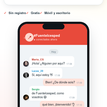
✓
Sin registro
✓
Gratis
✓
Móvil y escritorio
#Fuentelcesped
‹
📍
● conectados ahora
Hoy
Marta_CS
¡Hola! ¿Alguien por aquí?
17:08
Lucas_29
Sí, aquí estoy 👋
17:08
Bien! ¿De dónde sois?
17:09
Sergio
de Fuentelcesped, como
vosotros 😄
17:09
qué bien, ¡bienvenido! 👌
17:10