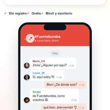
✓
Sin registro
✓
Gratis
✓
Móvil y escritorio
#Fuentebureba
‹
📍
● conectados ahora
Hoy
Marta_CS
¡Hola! ¿Alguien por aquí?
17:08
Lucas_29
Sí, aquí estoy 👋
17:08
Bien! ¿De dónde sois?
17:09
Sergio
de Fuentebureba, como
vosotros 😄
17:09
qué bien, ¡bienvenido! 👌
17:10