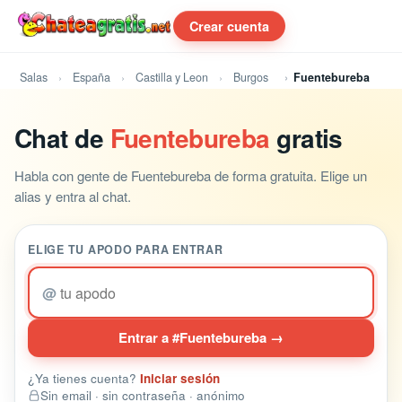
Crear cuenta
Salas
España
Castilla y Leon
Burgos
Fuentebureba
Chat de
Fuentebureba
gratis
Habla con gente de Fuentebureba de forma gratuita. Elige un
alias y entra al chat.
ELIGE TU APODO PARA ENTRAR
@
Entrar a #Fuentebureba →
¿Ya tienes cuenta?
Iniciar sesión
Sin email · sin contraseña · anónimo