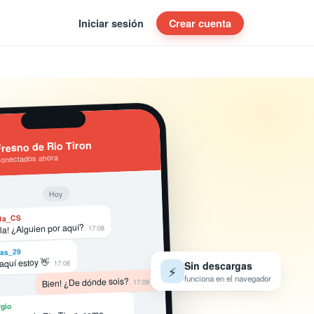
Iniciar sesión
Crear cuenta
resno de Rio Tiron
conectados ahora
Hoy
ta_CS
la! ¿Alguien por aquí?
17:08
as_29
 aquí estoy 👋
17:08
Sin descargas
⚡
funciona en el navegador
Bien! ¿De dónde sois?
17:09
gio