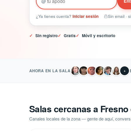
@
Ent
¿Ya tienes cuenta?
Iniciar sesión
Sin email · 
✓
Sin registro
✓
Gratis
✓
Móvil y escritorio
AHORA EN LA SALA
+
Salas cercanas a Fresno 
Canales locales de la zona — gente de aquí, convers