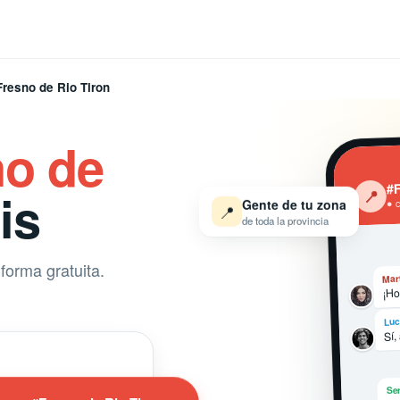
Fresno de Rio Tiron
no de
#F
is
‹
📍
Gente de tu zona
● 
📍
de toda la provincia
forma gratuita.
Mar
¡Ho
Luc
Sí,
Ser