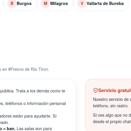
Burgos
Milagros
Vallarta de Bureba
B
M
V
 en #Fresno de Rio Tiron.
Servicio gratui
pública. Trata a los demás como te
Nuestro servicio de c
s, teléfonos o información personal
teléfono, sin rastro.
Si ves algo que no 
ores están para ayudarte. Si
desde el propio chat
vado.
Las salas son para
o = ban.