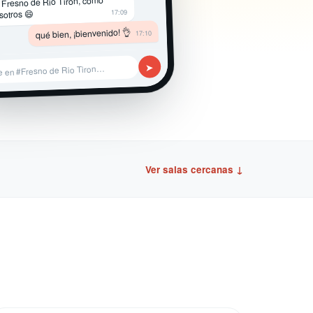
 Fresno de Rio Tiron, como
17:09
sotros 😄
qué bien, ¡bienvenido! 👌
17:10
➤
e en #Fresno de Rio Tiron…
Ver salas cercanas ↓