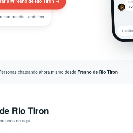
de
rar a #Fresno de Rio Tiron →
vo
sin contraseña · anónimo
Escrib
Personas chateando ahora mismo desde
Fresno de Rio Tiron
de Rio Tiron
aciones de aquí.