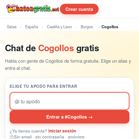
Crear cuenta
Salas
España
Castilla y Leon
Burgos
Cogollos
Chat de
Cogollos
gratis
Habla con gente de Cogollos de forma gratuita. Elige un alias y
entra al chat.
ELIGE TU APODO PARA ENTRAR
@
Entrar a #Cogollos →
¿Ya tienes cuenta?
Iniciar sesión
Sin email · sin contraseña · anónimo