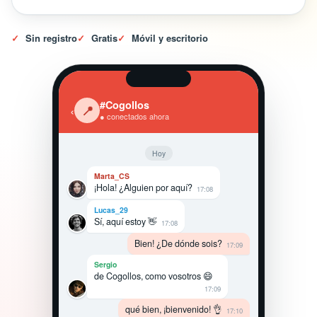
✓
Sin registro
✓
Gratis
✓
Móvil y escritorio
#Cogollos
‹
📍
● conectados ahora
Hoy
Marta_CS
¡Hola! ¿Alguien por aquí?
17:08
Lucas_29
Sí, aquí estoy 👋
17:08
Bien! ¿De dónde sois?
17:09
Sergio
de Cogollos, como vosotros 😄
17:09
qué bien, ¡bienvenido! 👌
17:10