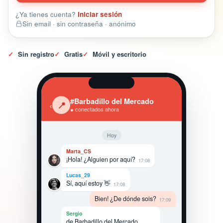
¿Ya tienes cuenta?
Iniciar sesión
Sin email · sin contraseña · anónimo
✓
Sin registro
✓
Gratis
✓
Móvil y escritorio
#Barbadillo del Mercado
‹
📍
● conectados ahora
Hoy
Marta_CS
¡Hola! ¿Alguien por aquí?
17:08
Lucas_29
Sí, aquí estoy 👋
17:08
Bien! ¿De dónde sois?
17:09
Sergio
de Barbadillo del Mercado,