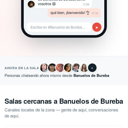
vosotros 😄
17:09
qué bien, ¡bienvenido! 👌
17:10
➤
Escribe en #Banuelos de Bureba…
+
AHORA EN LA SALA
Personas chateando ahora mismo desde
Banuelos de Bureba
Salas cercanas a Banuelos de Bureba
Canales locales de la zona — gente de aquí, conversaciones
de aquí.