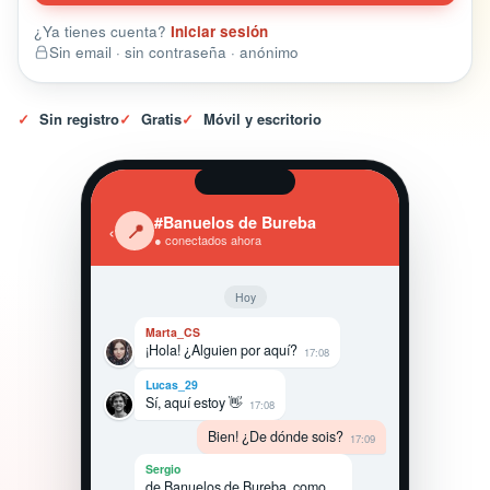
¿Ya tienes cuenta?
Iniciar sesión
Sin email · sin contraseña · anónimo
✓
Sin registro
✓
Gratis
✓
Móvil y escritorio
#Banuelos de Bureba
‹
📍
● conectados ahora
Hoy
Marta_CS
¡Hola! ¿Alguien por aquí?
17:08
Lucas_29
Sí, aquí estoy 👋
17:08
Bien! ¿De dónde sois?
17:09
Sergio
de Banuelos de Bureba, como