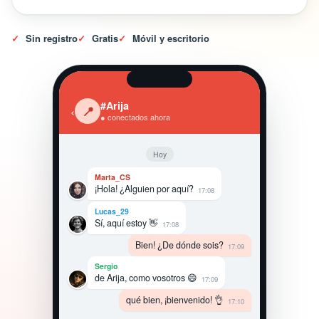
✓
Sin registro
✓
Gratis
✓
Móvil y escritorio
#Arija
‹
📍
● conectados ahora
Hoy
Marta_CS
¡Hola! ¿Alguien por aquí?
17:08
Lucas_29
Sí, aquí estoy 👋
17:08
Bien! ¿De dónde sois?
17:09
Sergio
de Arija, como vosotros 😄
17:09
qué bien, ¡bienvenido! 👌
17:10