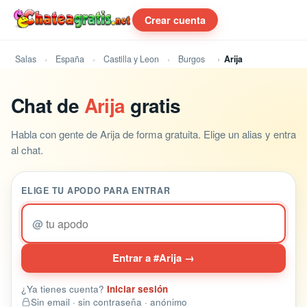
Crear cuenta
Salas
España
Castilla y Leon
Burgos
Arija
Chat de
Arija
gratis
Habla con gente de Arija de forma gratuita. Elige un alias y entra
al chat.
ELIGE TU APODO PARA ENTRAR
@
Entrar a #Arija →
¿Ya tienes cuenta?
Iniciar sesión
Sin email · sin contraseña · anónimo