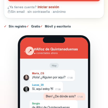
¿Ya tienes cuenta?
Iniciar sesión
Sin email · sin contraseña · anónimo
✓
Sin registro
✓
Gratis
✓
Móvil y escritorio
#Alfoz de Quintanaduenas
‹
📍
● conectados ahora
Hoy
Marta_CS
¡Hola! ¿Alguien por aquí?
17:08
Lucas_29
Sí, aquí estoy 👋
17:08
Bien! ¿De dónde sois?
17:09
Sergio
de Alfoz de Quintanaduenas,