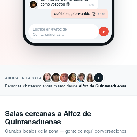
como vosotros 😄
17:09
qué bien, ¡bienvenido! 👌
17:10
Escribe en #Alfoz de
➤
Quintanaduenas…
+
AHORA EN LA SALA
Personas chateando ahora mismo desde
Alfoz de Quintanaduenas
Salas cercanas a Alfoz de
Quintanaduenas
Canales locales de la zona — gente de aquí, conversaciones