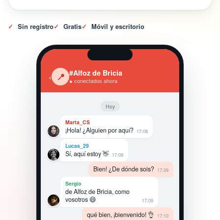
✓
Sin registro
✓
Gratis
✓
Móvil y escritorio
#Alfoz de Bricia
‹
📍
● conectados ahora
Hoy
Marta_CS
¡Hola! ¿Alguien por aquí?
17:08
Lucas_29
Sí, aquí estoy 👋
17:08
Bien! ¿De dónde sois?
17:09
Sergio
de Alfoz de Bricia, como
vosotros 😄
17:09
qué bien, ¡bienvenido! 👌
17:10