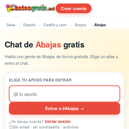
Crear cuenta
Salas
España
Castilla y Leon
Burgos
Abajas
Chat de
Abajas
gratis
Habla con gente de Abajas de forma gratuita. Elige un alias y
entra al chat.
ELIGE TU APODO PARA ENTRAR
@
Entrar a #Abajas →
¿Ya tienes cuenta?
Iniciar sesión
Sin email · sin contraseña · anónimo