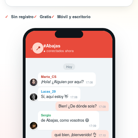
✓
Sin registro
✓
Gratis
✓
Móvil y escritorio
#Abajas
‹
📍
● conectados ahora
Hoy
Marta_CS
¡Hola! ¿Alguien por aquí?
17:08
Lucas_29
Sí, aquí estoy 👋
17:08
Bien! ¿De dónde sois?
17:09
Sergio
de Abajas, como vosotros 😄
17:09
qué bien, ¡bienvenido! 👌
17:10