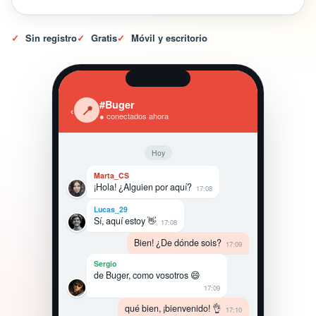
✓
Sin registro
✓
Gratis
✓
Móvil y escritorio
#Buger
‹
📍
● conectados ahora
Hoy
Marta_CS
¡Hola! ¿Alguien por aquí?
17:08
Lucas_29
Sí, aquí estoy 👋
17:08
Bien! ¿De dónde sois?
17:09
Sergio
de Buger, como vosotros 😄
17:09
qué bien, ¡bienvenido! 👌
17:10